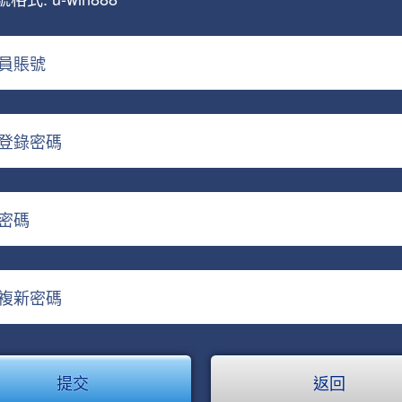
員賬號
登錄密碼
密碼
複新密碼